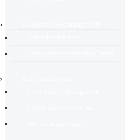
Les options aux campagnes RP
Le Dossier de Presse
La Formation aux Relations Presse
Nos autres services
Le Community Management
La Rédaction de Contenus
Mon studio graphique