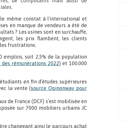
ières, de composants mais aussi de
iales.
le même constat à l’international et
rises en manque de vendeurs a été de
sultats ? Les usines sont en surchauffe,
ongent, les prix flambent, les clients
es frustrations.
 emplois, soit 2,5% de la population
e des rémunérations 2022
) et 100.000
étudiants en fin d’études supérieures
ec la vente (
source Opinonway pour
x de France (DCF) s’est mobilisée en
xposée sur 7000 mobiliers urbains JC
lère changeant ainsi le parcours achat