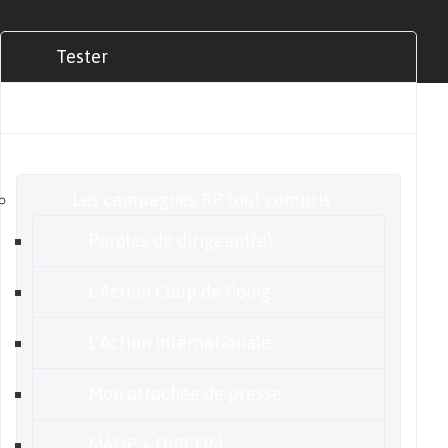
Tester
Commander
Nos offres
Les campagnes RP tout compris
Paroles de dirigeant(e)
L’Action Coup de Poing
L’Action internationale
Mon attachée de presse
MADP + DIRCOM