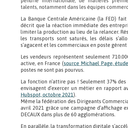
pénurie internationale, de matières prem
talents, notamment dans les équipes commerc
La Banque Centrale Américaine (la FED) fait 
décrit que la réaction immédiate des entrep
limiter la production au lieu de la relancer. Ré
les transports sont saturés, les délais s’all
s’agacent et les commerciaux en poste gèrent l
Les vendeurs représentent seulement 710.000
active, en France (
source Michael Page, étud
postes ne sont pas pourvus.
La fonction n’attire pas ! Seulement 37% des 
envisagent d’exercer un métier en rapport av
Hubspot, octobre 2021
).
Même la fédération des Dirigeants Commerciau
avril 2021 grâce une campagne d’affichage e
DECAUX dans plus de 60 agglomérations.
En parallèle, la transformation digitale s’accé