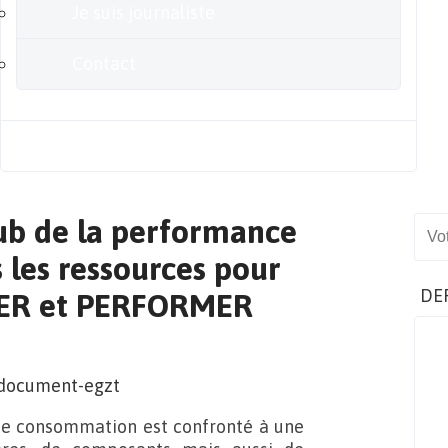
Je suis journaliste
Contact
Blog
ub de la performance
Sear
 les ressources pour
DE
ER et PERFORMER
 de consommation est confronté à une