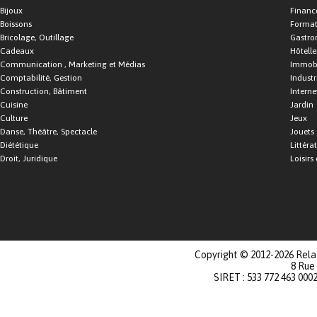
Bijoux
Financ
Boissons
Format
Bricolage, Outillage
Gastro
Cadeaux
Hôtelle
Communication , Marketing et Médias
Immobi
Comptabilité, Gestion
Industr
Construction, Bâtiment
Interne
Cuisine
Jardin
Culture
Jeux
Danse, Théâtre, Spectacle
Jouets
Diététique
Littéra
Droit, Juridique
Loisirs 
Copyright © 2012-2026 Relat
8 Rue
SIRET : 533 772 463 000