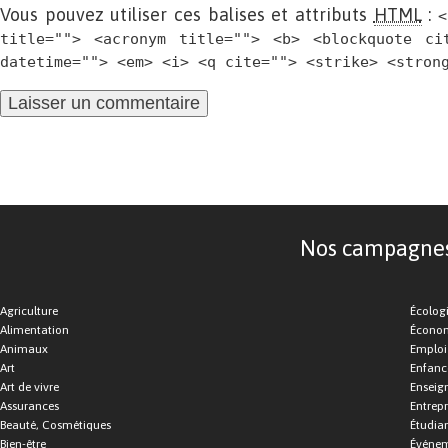
Vous pouvez utiliser ces balises et attributs
HTML
:
<
title=""> <acronym title=""> <b> <blockquote ci
datetime=""> <em> <i> <q cite=""> <strike> <stron
Nos campagnes d
Agriculture
Écolog
Alimentation
Économ
Animaux
Emploi
Art
Enfance
Art de vivre
Enseig
Assurances
Entrepr
Beauté, Cosmétiques
Étudia
Bien-être
Événe