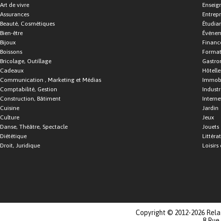
Art de vivre
Enseig
Assurances
Entrepr
Beauté, Cosmétiques
Étudia
Bien-être
Événe
Bijoux
Financ
Boissons
Format
Bricolage, Outillage
Gastro
Cadeaux
Hôtelle
Communication , Marketing et Médias
Immobi
Comptabilité, Gestion
Industr
Construction, Bâtiment
Interne
Cuisine
Jardin
Culture
Jeux
Danse, Théâtre, Spectacle
Jouets
Diététique
Littéra
Droit, Juridique
Loisirs 
Copyright © 2012-2026 Relat
8 Rue