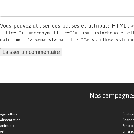
Vous pouvez utiliser ces balises et attributs
HTML
:
<
title=""> <acronym title=""> <b> <blockquote ci
datetime=""> <em> <i> <q cite=""> <strike> <stron
Nos campagnes d
Agriculture
Écolog
Alimentation
Économ
Animaux
Emploi
Art
Enfance