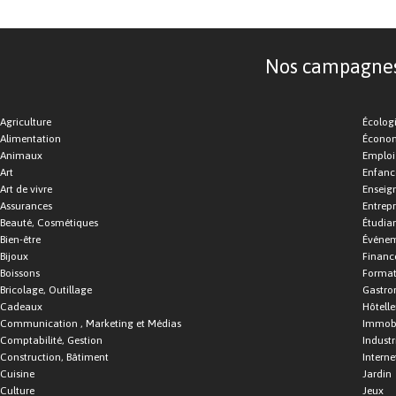
Nos campagnes d
Agriculture
Écolog
Alimentation
Économ
Animaux
Emploi
Art
Enfance
Art de vivre
Enseig
Assurances
Entrepr
Beauté, Cosmétiques
Étudia
Bien-être
Événe
Bijoux
Financ
Boissons
Format
Bricolage, Outillage
Gastro
Cadeaux
Hôtelle
Communication , Marketing et Médias
Immobi
Comptabilité, Gestion
Industr
Construction, Bâtiment
Interne
Cuisine
Jardin
Culture
Jeux