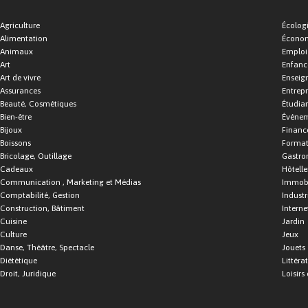
Agriculture
Écolog
Alimentation
Économ
Animaux
Emploi
Art
Enfance
Art de vivre
Enseig
Assurances
Entrepr
Beauté, Cosmétiques
Étudia
Bien-être
Événe
Bijoux
Financ
Boissons
Format
Bricolage, Outillage
Gastro
Cadeaux
Hôtelle
Communication , Marketing et Médias
Immobi
Comptabilité, Gestion
Industr
Construction, Bâtiment
Interne
Cuisine
Jardin
Culture
Jeux
Danse, Théâtre, Spectacle
Jouets
Diététique
Littéra
Droit, Juridique
Loisirs 