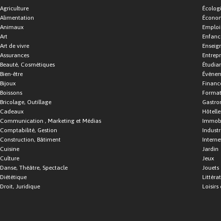
Agriculture
Écolog
Alimentation
Économ
Animaux
Emploi
Art
Enfance
Art de vivre
Enseig
Assurances
Entrepr
Beauté, Cosmétiques
Étudia
Bien-être
Événe
Bijoux
Financ
Boissons
Format
Bricolage, Outillage
Gastro
Cadeaux
Hôtelle
Communication , Marketing et Médias
Immobi
Comptabilité, Gestion
Industr
Construction, Bâtiment
Interne
Cuisine
Jardin
Culture
Jeux
Danse, Théâtre, Spectacle
Jouets
Diététique
Littéra
Droit, Juridique
Loisirs 