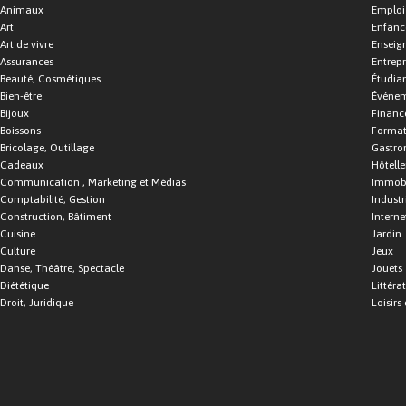
Animaux
Emploi
Art
Enfance
Art de vivre
Enseig
Assurances
Entrepr
Beauté, Cosmétiques
Étudia
Bien-être
Événe
Bijoux
Financ
Boissons
Format
Bricolage, Outillage
Gastro
Cadeaux
Hôtelle
Communication , Marketing et Médias
Immobi
Comptabilité, Gestion
Industr
Construction, Bâtiment
Interne
Cuisine
Jardin
Culture
Jeux
Danse, Théâtre, Spectacle
Jouets
Diététique
Littéra
Droit, Juridique
Loisirs 