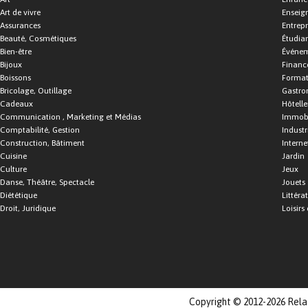
Art de vivre
Enseig
Assurances
Entrepr
Beauté, Cosmétiques
Étudia
Bien-être
Événe
Bijoux
Financ
Boissons
Format
Bricolage, Outillage
Gastro
Cadeaux
Hôtelle
Communication , Marketing et Médias
Immobi
Comptabilité, Gestion
Industr
Construction, Bâtiment
Interne
Cuisine
Jardin
Culture
Jeux
Danse, Théâtre, Spectacle
Jouets
Diététique
Littéra
Droit, Juridique
Loisirs 
Copyright © 2012-2026 Relat