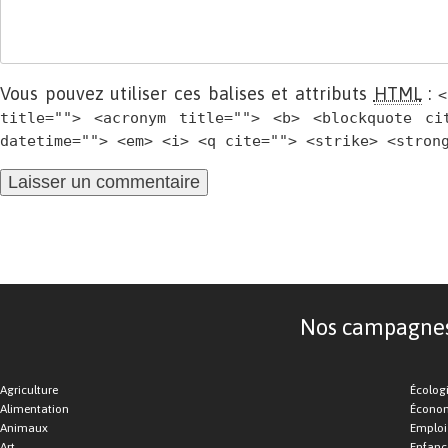
Vous pouvez utiliser ces balises et attributs
HTML
:
<
title=""> <acronym title=""> <b> <blockquote ci
datetime=""> <em> <i> <q cite=""> <strike> <stron
Nos campagnes d
Agriculture
Écolog
Alimentation
Économ
Animaux
Emploi
Art
Enfance