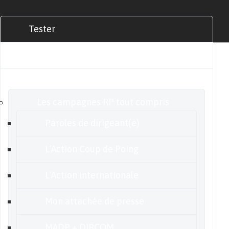
Tester
Commander
Nos offres
Les campagnes RP tout compris
Paroles de dirigeant(e)
L’Action Coup de Poing
L’Action internationale
Mon attachée de presse
MADP + DIRCOM