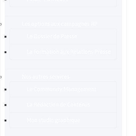
Les options aux campagnes RP
Le Dossier de Presse
La Formation aux Relations Presse
Nos autres services
Le Community Management
La Rédaction de Contenus
Mon studio graphique