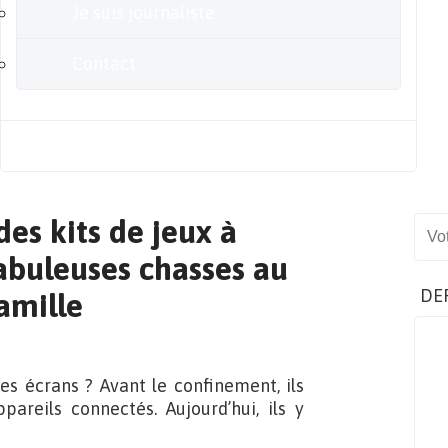
Je suis journaliste
Contact
Blog
des kits de jeux à
Sear
abuleuses chasses au
DE
amille
des écrans ? Avant le confinement, ils
areils connectés. Aujourd’hui, ils y