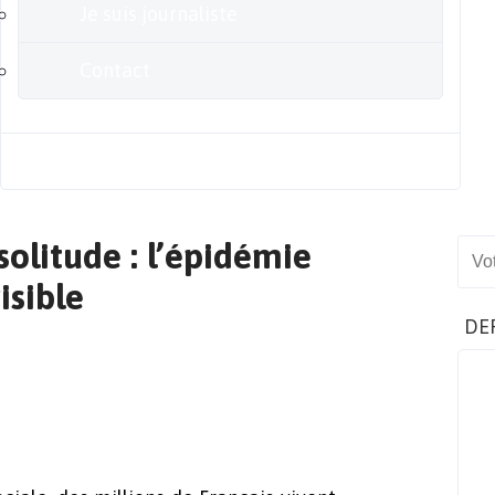
Je suis journaliste
Contact
Blog
solitude : l’épidémie
Sear
isible
DE
?