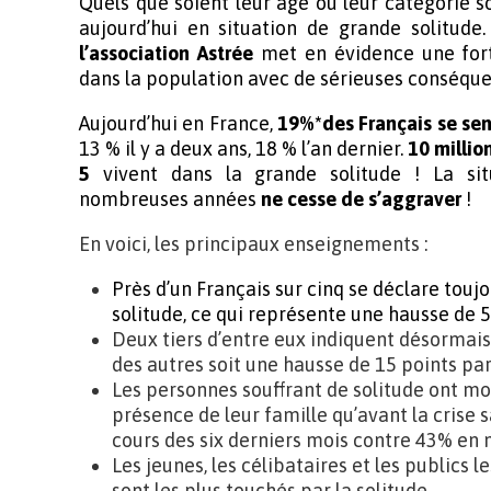
Quels que soient leur âge ou leur catégorie so
aujourd’hui en situation de grande solitud
l’association Astrée
met en évidence une fort
dans la population avec de sérieuses conséque
Aujourd’hui en France,
19%*des Français
se sen
13 % il y a deux ans, 18 % l’an dernier.
10 millio
5
vivent dans la grande solitude ! La sit
nombreuses années
ne cesse de s’aggraver
!
En voici, les principaux enseignements :
Près d’un Français sur cinq se déclare touj
solitude, ce qui représente une hausse de 
Deux tiers d’entre eux indiquent désormai
des autres soit une hausse de 15 points pa
Les personnes souffrant de solitude ont mo
présence de leur famille qu’avant la crise 
cours des six derniers mois contre 43% en
Les jeunes, les célibataires et les publics
sont les plus touchés par la solitude