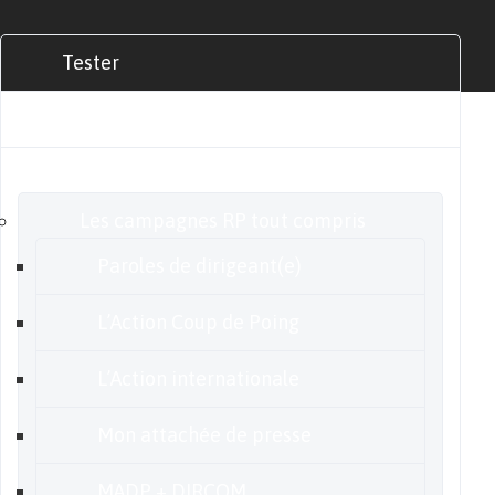
Tester
Commander
Nos offres
Les campagnes RP tout compris
Paroles de dirigeant(e)
L’Action Coup de Poing
L’Action internationale
Mon attachée de presse
MADP + DIRCOM