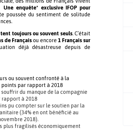
ciale, des millions de Français vivent
e.
Une enquête* exclusive IFOP
pour
e poussée du sentiment de solitude
nces.
tent toujours ou souvent seuls
. C’était
ns de Français
ou encore
1 Français sur
uation déjà désastreuse depuis de
ours ou souvent confronté à la
5 points par rapport à 2018
s souffrir du manque de la compagnie
r rapport à 2018
ins pu compter sur le soutien par la
sanitaire (34% en ont bénéficié au
 novembre 2018).
 les plus fragilisés économiquement