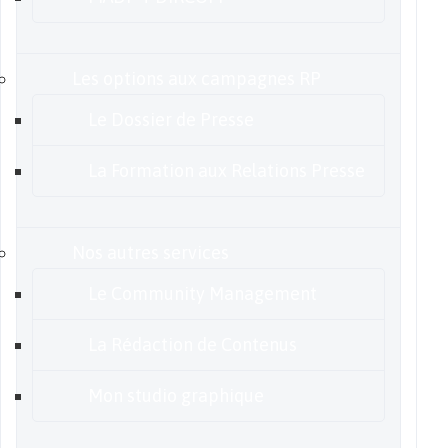
Les options aux campagnes RP
Le Dossier de Presse
La Formation aux Relations Presse
Nos autres services
Le Community Management
La Rédaction de Contenus
Mon studio graphique