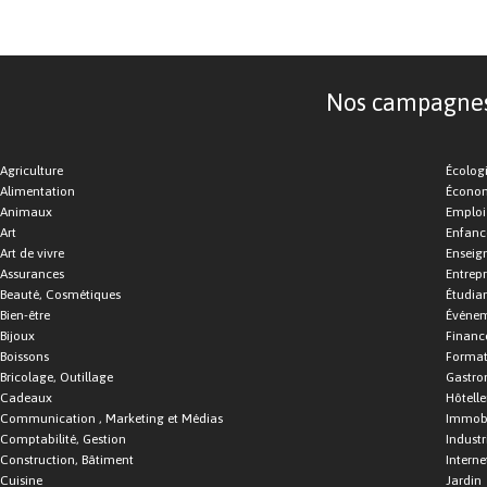
Nos campagnes d
Agriculture
Écolog
Alimentation
Économ
Animaux
Emploi
Art
Enfance
Art de vivre
Enseig
Assurances
Entrepr
Beauté, Cosmétiques
Étudia
Bien-être
Événe
Bijoux
Financ
Boissons
Format
Bricolage, Outillage
Gastro
Cadeaux
Hôtelle
Communication , Marketing et Médias
Immobi
Comptabilité, Gestion
Industr
Construction, Bâtiment
Interne
Cuisine
Jardin