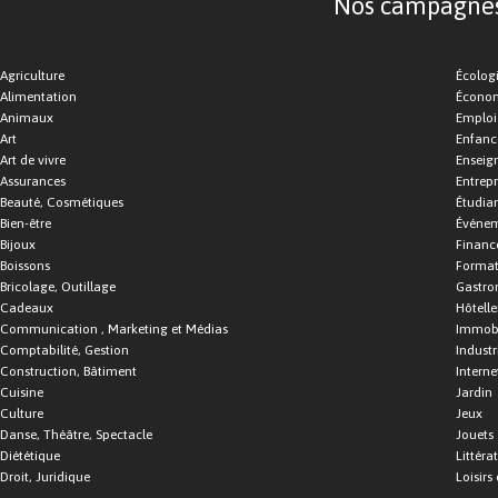
Nos campagnes d
Agriculture
Écolog
Alimentation
Économ
Animaux
Emploi
Art
Enfance
Art de vivre
Enseig
Assurances
Entrepr
Beauté, Cosmétiques
Étudia
Bien-être
Événe
Bijoux
Financ
Boissons
Format
Bricolage, Outillage
Gastro
Cadeaux
Hôtelle
Communication , Marketing et Médias
Immobi
Comptabilité, Gestion
Industr
Construction, Bâtiment
Interne
Cuisine
Jardin
Culture
Jeux
Danse, Théâtre, Spectacle
Jouets
Diététique
Littéra
Droit, Juridique
Loisirs 