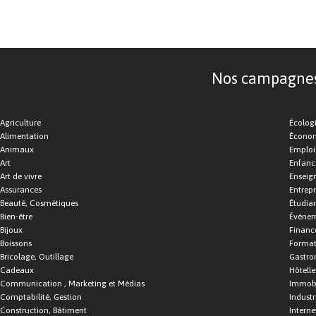
Nos campagnes d
Agriculture
Écolog
Alimentation
Économ
Animaux
Emploi
Art
Enfance
Art de vivre
Enseig
Assurances
Entrepr
Beauté, Cosmétiques
Étudia
Bien-être
Événe
Bijoux
Financ
Boissons
Format
Bricolage, Outillage
Gastro
Cadeaux
Hôtelle
Communication , Marketing et Médias
Immobi
Comptabilité, Gestion
Industr
Construction, Bâtiment
Interne