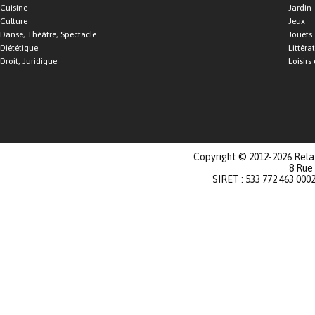
Cuisine
Jardin
Culture
Jeux
Danse, Théâtre, Spectacle
Jouets
Diététique
Littéra
Droit, Juridique
Loisirs 
Copyright © 2012-2026 Relat
8 Rue
SIRET : 533 772 463 000