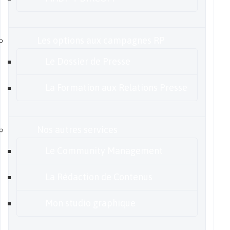
Les options aux campagnes RP
Le Dossier de Presse
La Formation aux Relations Presse
Nos autres services
Le Community Management
La Rédaction de Contenus
Mon studio graphique