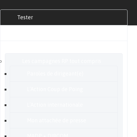
Tester
Commander
Nos offres
Les campagnes RP tout compris
Paroles de dirigeant(e)
L’Action Coup de Poing
L’Action internationale
Mon attachée de presse
MADP + DIRCOM