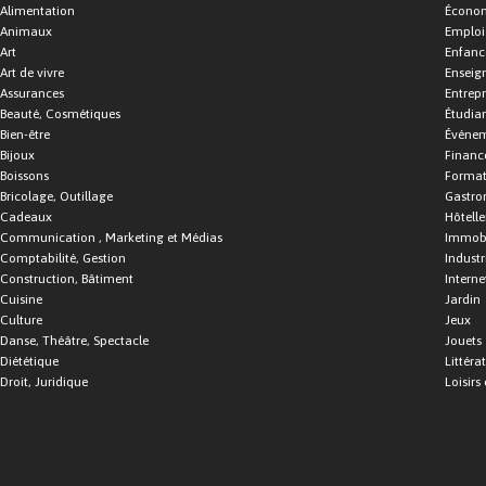
Alimentation
Économ
Animaux
Emploi
Art
Enfance
Art de vivre
Enseig
Assurances
Entrepr
Beauté, Cosmétiques
Étudia
Bien-être
Événe
Bijoux
Financ
Boissons
Format
Bricolage, Outillage
Gastro
Cadeaux
Hôtelle
Communication , Marketing et Médias
Immobi
Comptabilité, Gestion
Industr
Construction, Bâtiment
Interne
Cuisine
Jardin
Culture
Jeux
Danse, Théâtre, Spectacle
Jouets
Diététique
Littéra
Droit, Juridique
Loisirs 