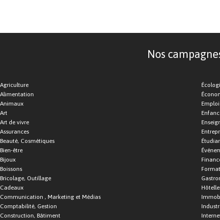
Nos campagnes d
Agriculture
Écolog
Alimentation
Économ
Animaux
Emploi
Art
Enfance
Art de vivre
Enseig
Assurances
Entrepr
Beauté, Cosmétiques
Étudia
Bien-être
Événe
Bijoux
Financ
Boissons
Format
Bricolage, Outillage
Gastro
Cadeaux
Hôtelle
Communication , Marketing et Médias
Immobi
Comptabilité, Gestion
Industr
Construction, Bâtiment
Interne