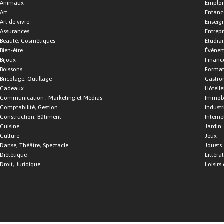
Animaux
Emploi
Art
Enfance
Art de vivre
Enseig
Assurances
Entrepr
Beauté, Cosmétiques
Étudia
Bien-être
Événe
Bijoux
Financ
Boissons
Format
Bricolage, Outillage
Gastro
Cadeaux
Hôtelle
Communication , Marketing et Médias
Immobi
Comptabilité, Gestion
Industr
Construction, Bâtiment
Interne
Cuisine
Jardin
Culture
Jeux
Danse, Théâtre, Spectacle
Jouets
Diététique
Littéra
Droit, Juridique
Loisirs 