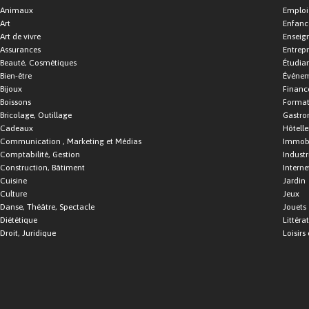
Animaux
Emploi
Art
Enfance
Art de vivre
Enseig
Assurances
Entrepr
Beauté, Cosmétiques
Étudia
Bien-être
Événe
Bijoux
Financ
Boissons
Format
Bricolage, Outillage
Gastro
Cadeaux
Hôtelle
Communication , Marketing et Médias
Immobi
Comptabilité, Gestion
Industr
Construction, Bâtiment
Interne
Cuisine
Jardin
Culture
Jeux
Danse, Théâtre, Spectacle
Jouets
Diététique
Littéra
Droit, Juridique
Loisirs 