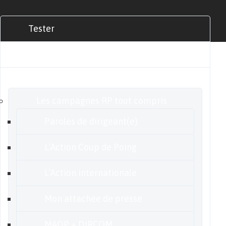
Tester
Commander
Nos offres
Les campagnes RP tout compris
Paroles de dirigeant(e)
L’Action Coup de Poing
L’Action internationale
Mon attachée de presse
MADP + DIRCOM