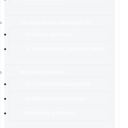
Les options aux campagnes RP
Le Dossier de Presse
La Formation aux Relations Presse
Nos autres services
Le Community Management
La Rédaction de Contenus
Mon studio graphique