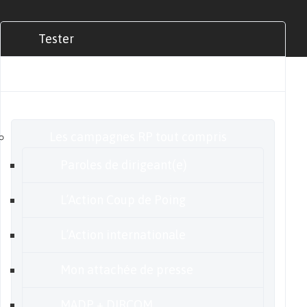
Tester
Commander
Nos offres
Les campagnes RP tout compris
Paroles de dirigeant(e)
L’Action Coup de Poing
L’Action internationale
Mon attachée de presse
MADP + DIRCOM