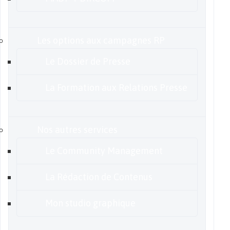
Les options aux campagnes RP
Le Dossier de Presse
La Formation aux Relations Presse
Nos autres services
Le Community Management
La Rédaction de Contenus
Mon studio graphique