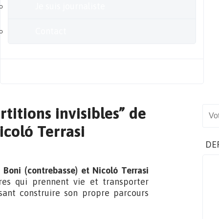
Je suis journaliste
Contact
Blog
rtitions invisibles” de
Sear
icoló Terrasi
DE
 Boni (contrebasse) et Nicoló Terrasi
es qui prennent vie et transporter
issant construire son propre parcours