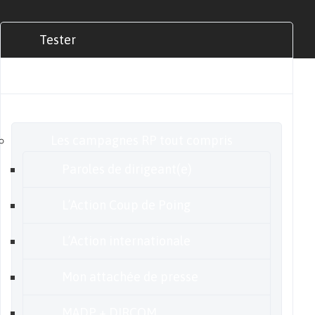
Tester
Commander
Nos offres
Les campagnes RP tout compris
Paroles de dirigeant(e)
L’Action Coup de Poing
L’Action internationale
Mon attachée de presse
MADP + DIRCOM