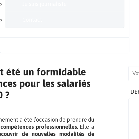
Je suis journaliste
Contact
Blog
it été un formidable
Sear
ces pour les salariés
DE
0 ?
inement a été l’occasion de prendre du
 compétences professionnelles
. Elle a
écouvrir de nouvelles modalités de