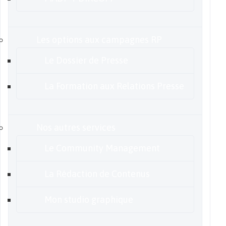
Les options aux campagnes RP
Le Dossier de Presse
La Formation aux Relations Presse
Nos autres services
Le Community Management
La Rédaction de Contenus
Mon studio graphique