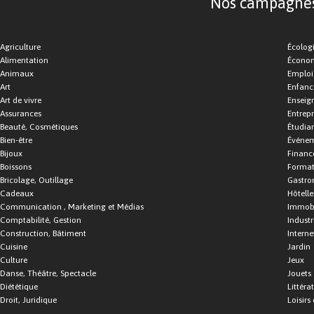
Nos campagnes d
Agriculture
Écolog
Alimentation
Économ
Animaux
Emploi
Art
Enfance
Art de vivre
Enseig
Assurances
Entrepr
Beauté, Cosmétiques
Étudia
Bien-être
Événe
Bijoux
Financ
Boissons
Format
Bricolage, Outillage
Gastro
Cadeaux
Hôtelle
Communication , Marketing et Médias
Immobi
Comptabilité, Gestion
Industr
Construction, Bâtiment
Interne
Cuisine
Jardin
Culture
Jeux
Danse, Théâtre, Spectacle
Jouets
Diététique
Littéra
Droit, Juridique
Loisirs 