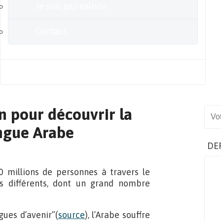
Je suis journaliste
Contact
Blog
n pour découvrir la
Sear
angue Arabe
DE
 millions de personnes à travers le
ys différents, dont un grand nombre
gues d’avenir”(
source
), l’Arabe souffre