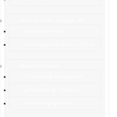
Les options aux campagnes RP
Le Dossier de Presse
La Formation aux Relations Presse
Nos autres services
Le Community Management
La Rédaction de Contenus
Mon studio graphique