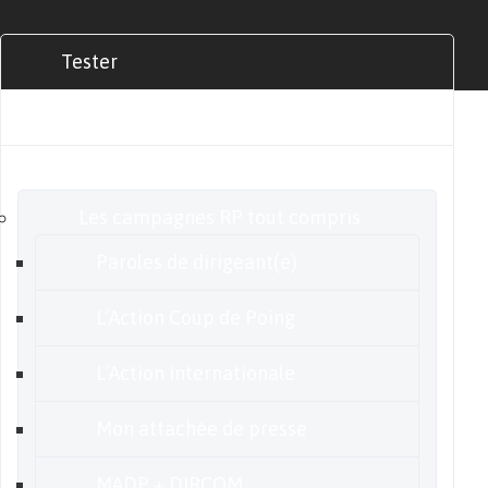
Tester
Commander
Nos offres
Les campagnes RP tout compris
Paroles de dirigeant(e)
L’Action Coup de Poing
L’Action internationale
Mon attachée de presse
MADP + DIRCOM