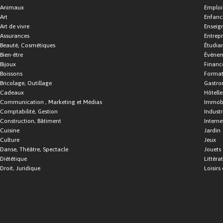
Animaux
Emploi
Art
Enfance
Art de vivre
Enseig
Assurances
Entrepr
Beauté, Cosmétiques
Étudia
Bien-être
Événe
Bijoux
Financ
Boissons
Format
Bricolage, Outillage
Gastro
Cadeaux
Hôtelle
Communication , Marketing et Médias
Immobi
Comptabilité, Gestion
Industr
Construction, Bâtiment
Interne
Cuisine
Jardin
Culture
Jeux
Danse, Théâtre, Spectacle
Jouets
Diététique
Littéra
Droit, Juridique
Loisirs 