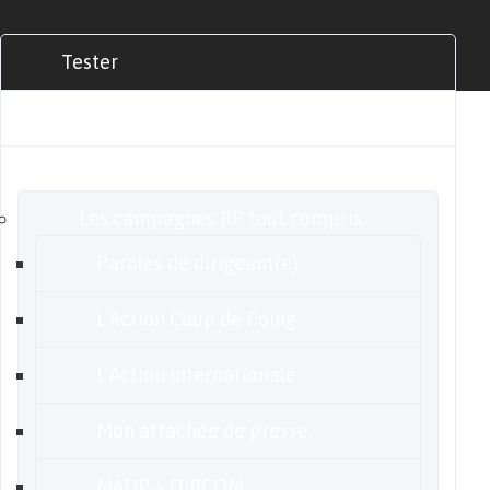
Tester
Commander
Nos offres
Les campagnes RP tout compris
Paroles de dirigeant(e)
L’Action Coup de Poing
L’Action internationale
Mon attachée de presse
MADP + DIRCOM