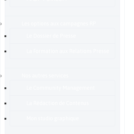
Les options aux campagnes RP
Le Dossier de Presse
La Formation aux Relations Presse
Nos autres services
Le Community Management
La Rédaction de Contenus
Mon studio graphique