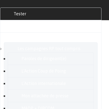
Tester
Commander
Nos offres
Les campagnes RP tout compris
Paroles de dirigeant(e)
L’Action Coup de Poing
L’Action internationale
Mon attachée de presse
MADP + DIRCOM