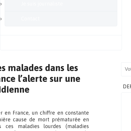
Je suis journaliste
Contact
Blog
s malades dans les
Sear
nce l’alerte sur une
DE
idienne
 en France, un chiffre en constante
emière cause de mort prématurée en
s ces maladies lourdes (maladies