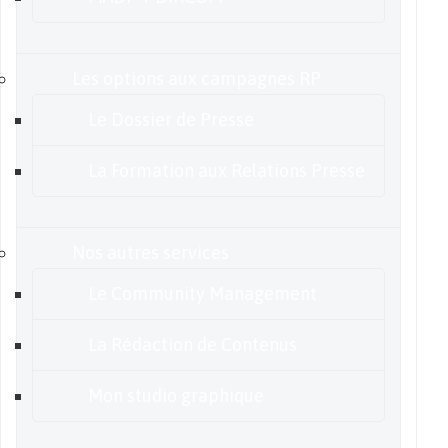
Les options aux campagnes RP
Le Dossier de Presse
La Formation aux Relations Presse
Nos autres services
Le Community Management
La Rédaction de Contenus
Mon studio graphique