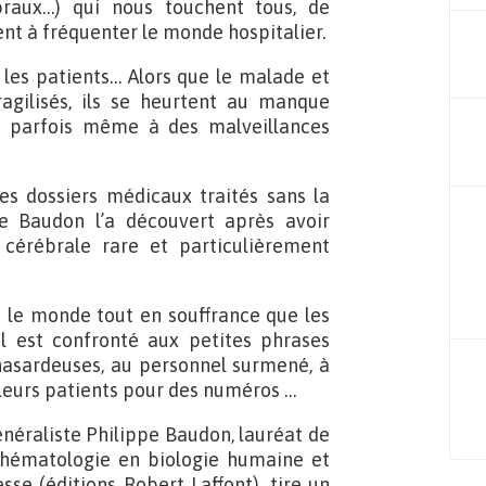
braux…) qui nous touchent tous, de
ent à fréquenter le monde hospitalier.
d les patients… Alors que le malade et
agilisés, ils se heurtent au manque
et parfois même à des malveillances
des dossiers médicaux traités sans la
e Baudon l’a découvert après avoir
cérébrale rare et particulièrement
s le monde tout en souffrance que les
Il est confronté aux petites phrases
hasardeuses, au personnel surmené, à
 leurs patients pour des numéros …
néraliste Philippe Baudon, lauréat de
d’hématologie en biologie humaine et
sse (éditions Robert Laffont), tire un