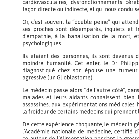
cardiovasculaires, dysfonctionnements céré
façon directe ou indirecte, et qui nous conduis
Or, c’est souvent la “double peine” qui atten
ses proches sont désemparés, inquiets et fr
d’empathie, à la banalisation de la mort, 
psychologiques.
Ils étaient des personnes, ils sont devenus 
moindre humanité. Cet enfer, le Dr Philipp
diagnostiqué chez son épouse une tumeur 
agressive (un Glioblastome).
Le médecin passe alors “de l’autre côté”, dan
malades et leurs aidants connaissent bien. 
assassines, aux expérimentations médicales 
la froideur de certains médecins qui prennent
De cette expérience choquante, le médecin gé
l’Académie nationale de médecine, certifié 
co-auteur de l’Alimentation pendant la grosse