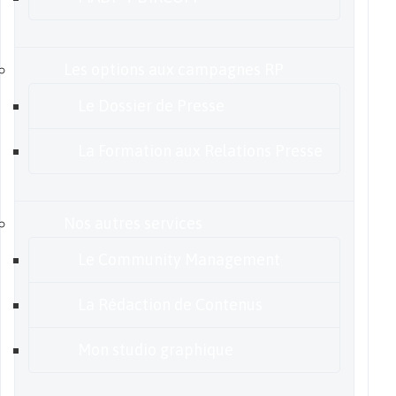
Les options aux campagnes RP
Le Dossier de Presse
La Formation aux Relations Presse
Nos autres services
Le Community Management
La Rédaction de Contenus
Mon studio graphique