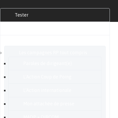
Tester
Commander
Nos offres
Les campagnes RP tout compris
Paroles de dirigeant(e)
L’Action Coup de Poing
L’Action internationale
Mon attachée de presse
MADP + DIRCOM