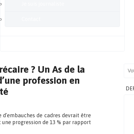
Je suis journaliste
Contact
Blog
écaire ? Un As de la
Sear
d’une profession en
DE
lté
re d’embauches de cadres devrait être
t une progression de 13 % par rapport