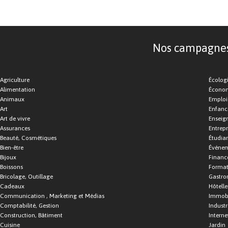
Nos campagnes d
Agriculture
Écolog
Alimentation
Économ
Animaux
Emploi
Art
Enfance
Art de vivre
Enseig
Assurances
Entrepr
Beauté, Cosmétiques
Étudia
Bien-être
Événe
Bijoux
Financ
Boissons
Format
Bricolage, Outillage
Gastro
Cadeaux
Hôtelle
Communication , Marketing et Médias
Immobi
Comptabilité, Gestion
Industr
Construction, Bâtiment
Interne
Cuisine
Jardin