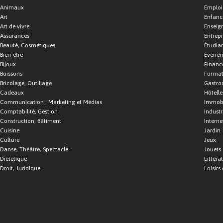
Animaux
Emploi
Art
Enfance
Art de vivre
Enseig
Assurances
Entrepr
Beauté, Cosmétiques
Étudia
Bien-être
Événe
Bijoux
Financ
Boissons
Format
Bricolage, Outillage
Gastro
Cadeaux
Hôtelle
Communication , Marketing et Médias
Immobi
Comptabilité, Gestion
Industr
Construction, Bâtiment
Interne
Cuisine
Jardin
Culture
Jeux
Danse, Théâtre, Spectacle
Jouets
Diététique
Littéra
Droit, Juridique
Loisirs 