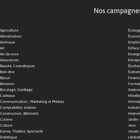
Nos campagnes d
Agriculture
Écolog
Alimentation
Économ
Animaux
Emploi
Art
Enfance
Art de vivre
Enseig
Assurances
Entrepr
Beauté, Cosmétiques
Étudia
Bien-être
Événe
Bijoux
Financ
Boissons
Format
Bricolage, Outillage
Gastro
Cadeaux
Hôtelle
Communication , Marketing et Médias
Immobi
Comptabilité, Gestion
Industr
Construction, Bâtiment
Interne
Cuisine
Jardin
Culture
Jeux
Danse, Théâtre, Spectacle
Jouets
Diététique
Littéra