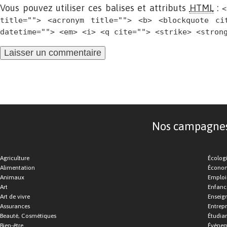
Vous pouvez utiliser ces balises et attributs
HTML
:
<
title=""> <acronym title=""> <b> <blockquote ci
datetime=""> <em> <i> <q cite=""> <strike> <stron
Nos campagnes d
Agriculture
Écolog
Alimentation
Économ
Animaux
Emploi
Art
Enfance
Art de vivre
Enseig
Assurances
Entrepr
Beauté, Cosmétiques
Étudia
Bien-être
Événe