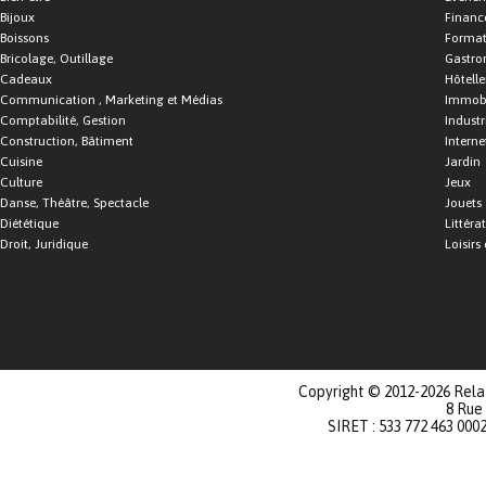
Bijoux
Financ
Boissons
Format
Bricolage, Outillage
Gastro
Cadeaux
Hôtelle
Communication , Marketing et Médias
Immobi
Comptabilité, Gestion
Industr
Construction, Bâtiment
Interne
Cuisine
Jardin
Culture
Jeux
Danse, Théâtre, Spectacle
Jouets
Diététique
Littéra
Droit, Juridique
Loisirs 
Copyright © 2012-2026 Relat
8 Rue
SIRET : 533 772 463 000