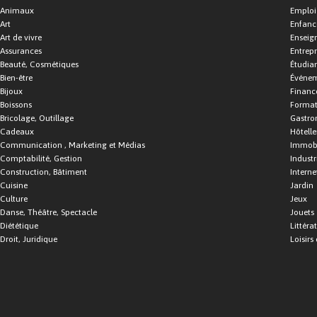
Animaux
Emploi
Art
Enfance
Art de vivre
Enseig
Assurances
Entrepr
Beauté, Cosmétiques
Étudia
Bien-être
Événe
Bijoux
Financ
Boissons
Format
Bricolage, Outillage
Gastro
Cadeaux
Hôtelle
Communication , Marketing et Médias
Immobi
Comptabilité, Gestion
Industr
Construction, Bâtiment
Interne
Cuisine
Jardin
Culture
Jeux
Danse, Théâtre, Spectacle
Jouets
Diététique
Littéra
Droit, Juridique
Loisirs 