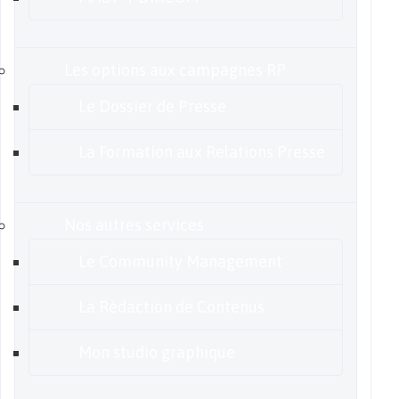
Les options aux campagnes RP
Le Dossier de Presse
La Formation aux Relations Presse
Nos autres services
Le Community Management
La Rédaction de Contenus
Mon studio graphique