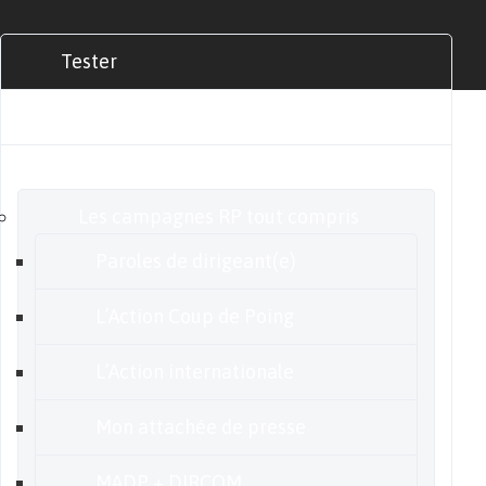
Tester
Commander
Nos offres
Les campagnes RP tout compris
Paroles de dirigeant(e)
L’Action Coup de Poing
L’Action internationale
Mon attachée de presse
MADP + DIRCOM