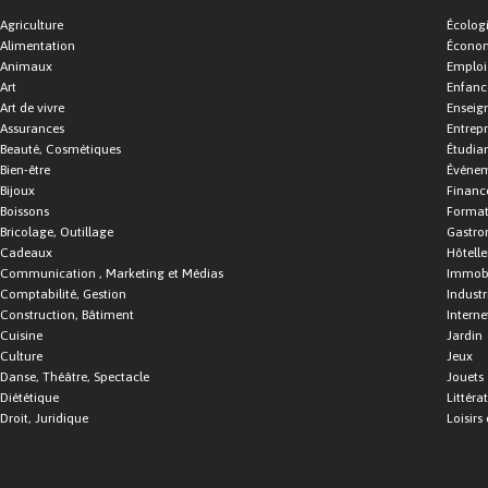
Agriculture
Écolog
Alimentation
Économ
Animaux
Emploi
Art
Enfance
Art de vivre
Enseig
Assurances
Entrepr
Beauté, Cosmétiques
Étudia
Bien-être
Événe
Bijoux
Financ
Boissons
Format
Bricolage, Outillage
Gastro
Cadeaux
Hôtelle
Communication , Marketing et Médias
Immobi
Comptabilité, Gestion
Industr
Construction, Bâtiment
Interne
Cuisine
Jardin
Culture
Jeux
Danse, Théâtre, Spectacle
Jouets
Diététique
Littéra
Droit, Juridique
Loisirs 