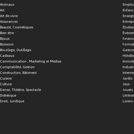
Animaux
Emploi
Art
Enfance
Art de vivre
Enseig
Assurances
Entrepr
Beauté, Cosmétiques
Étudia
Bien-être
Événe
Bijoux
Financ
Boissons
Format
Bricolage, Outillage
Gastro
Cadeaux
Hôtelle
Communication , Marketing et Médias
Immobi
Comptabilité, Gestion
Industr
Construction, Bâtiment
Interne
Cuisine
Jardin
Culture
Jeux
Danse, Théâtre, Spectacle
Jouets
Diététique
Littéra
Droit, Juridique
Loisirs 