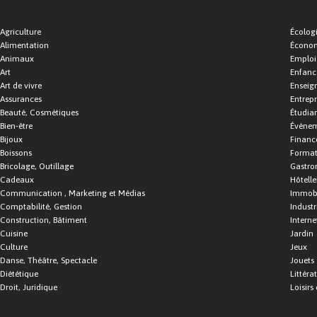
Agriculture
Écolog
Alimentation
Économ
Animaux
Emploi
Art
Enfance
Art de vivre
Enseig
Assurances
Entrepr
Beauté, Cosmétiques
Étudia
Bien-être
Événe
Bijoux
Financ
Boissons
Format
Bricolage, Outillage
Gastro
Cadeaux
Hôtelle
Communication , Marketing et Médias
Immobi
Comptabilité, Gestion
Industr
Construction, Bâtiment
Interne
Cuisine
Jardin
Culture
Jeux
Danse, Théâtre, Spectacle
Jouets
Diététique
Littéra
Droit, Juridique
Loisirs 