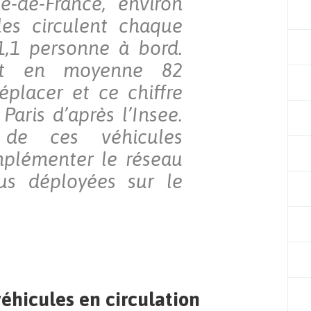
le-de-France, environ
les circulent chaque
,1 personne à bord.
ent en moyenne 82
éplacer et ce chiffre
aris d’après l’Insee.
 de ces véhicules
mplémenter le réseau
us déployées sur le
éhicules en circulation