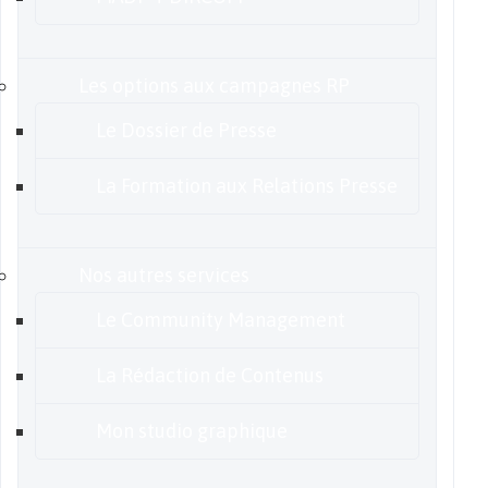
Les options aux campagnes RP
Le Dossier de Presse
La Formation aux Relations Presse
Nos autres services
Le Community Management
La Rédaction de Contenus
Mon studio graphique