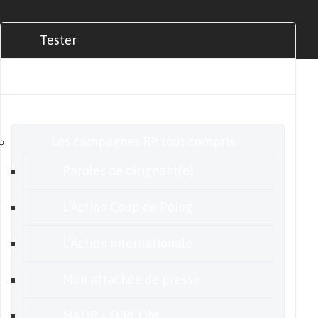
Tester
Commander
Nos offres
Les campagnes RP tout compris
Paroles de dirigeant(e)
L’Action Coup de Poing
L’Action internationale
Mon attachée de presse
MADP + DIRCOM