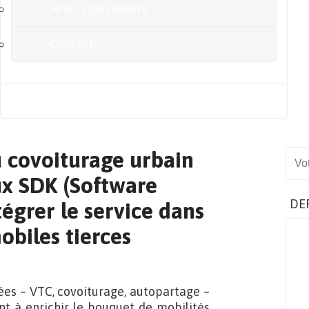
Je suis journaliste
Contact
Blog
u covoiturage urbain
Sear
ux SDK (Software
DE
égrer le service dans
obiles tierces
ées – VTC, covoiturage, autopartage –
nt à enrichir le bouquet de mobilités