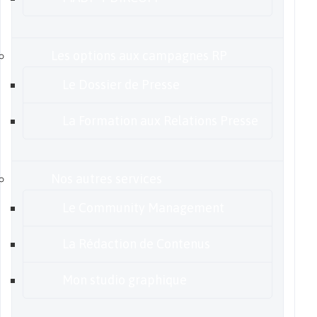
Les options aux campagnes RP
Le Dossier de Presse
La Formation aux Relations Presse
Nos autres services
Le Community Management
La Rédaction de Contenus
Mon studio graphique