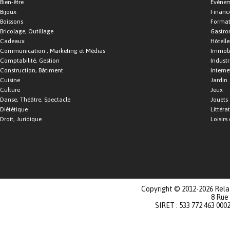
Bien-être
Événe
Bijoux
Financ
Boissons
Format
Bricolage, Outillage
Gastro
Cadeaux
Hôtelle
Communication , Marketing et Médias
Immobi
Comptabilité, Gestion
Industr
Construction, Bâtiment
Interne
Cuisine
Jardin
Culture
Jeux
Danse, Théâtre, Spectacle
Jouets
Diététique
Littéra
Droit, Juridique
Loisirs 
Copyright © 2012-2026 Relat
8 Rue
SIRET : 533 772 463 000