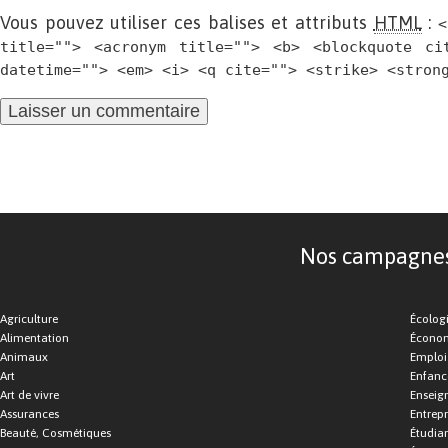
Vous pouvez utiliser ces balises et attributs
HTML
:
<
title=""> <acronym title=""> <b> <blockquote ci
datetime=""> <em> <i> <q cite=""> <strike> <stron
Nos campagnes d
Agriculture
Écolog
Alimentation
Économ
Animaux
Emploi
Art
Enfance
Art de vivre
Enseig
Assurances
Entrepr
Beauté, Cosmétiques
Étudia