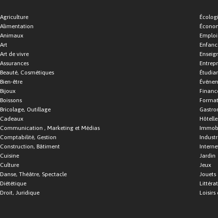
Agriculture
Écolog
Alimentation
Économ
Animaux
Emploi
Art
Enfance
Art de vivre
Enseig
Assurances
Entrepr
Beauté, Cosmétiques
Étudia
Bien-être
Événe
Bijoux
Financ
Boissons
Format
Bricolage, Outillage
Gastro
Cadeaux
Hôtelle
Communication , Marketing et Médias
Immobi
Comptabilité, Gestion
Industr
Construction, Bâtiment
Interne
Cuisine
Jardin
Culture
Jeux
Danse, Théâtre, Spectacle
Jouets
Diététique
Littéra
Droit, Juridique
Loisirs 