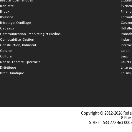
Beauté, Cosmétiques
Étudia
Bien-être
Événe
Bijoux
Financ
Boissons
Format
Bricolage, Outillage
Gastro
Cadeaux
Hôtelle
Communication , Marketing et Médias
Immobi
Comptabilité, Gestion
Industr
Construction, Bâtiment
Interne
Cuisine
Jardin
Culture
Jeux
Danse, Théâtre, Spectacle
Jouets
Diététique
Littéra
Droit, Juridique
Loisirs 
Copyright © 2012-2026 Relat
8 Rue
SIRET : 533 772 463 000