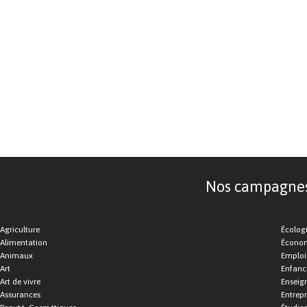
Nos campagnes d
Agriculture
Écolog
Alimentation
Économ
Animaux
Emploi
Art
Enfance
Art de vivre
Enseig
Assurances
Entrepr