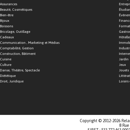
Assurances
Entrepr
Beauté, Cosmétiques
Étudia
Bien-être
Événe
Bijoux
Financ
Boissons
Format
Bricolage, Outillage
Gastro
Cadeaux
Hôtelle
Communication , Marketing et Médias
Immobi
Comptabilité, Gestion
Industr
Construction, Bâtiment
Interne
Cuisine
Jardin
Culture
Jeux
Danse, Théâtre, Spectacle
Jouets
Diététique
Littéra
Droit, Juridique
Loisirs 
Copyright © 2012-2026 Relat
8 Rue
SIRET : 533 772 463 000