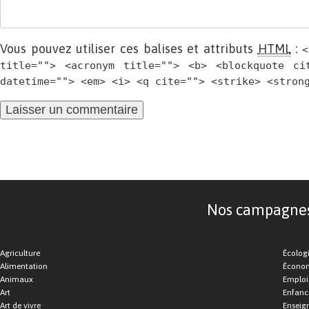
Vous pouvez utiliser ces balises et attributs
HTML
:
<
title=""> <acronym title=""> <b> <blockquote ci
datetime=""> <em> <i> <q cite=""> <strike> <stron
Nos campagnes d
Agriculture
Écolog
Alimentation
Économ
Animaux
Emploi
Art
Enfance
Art de vivre
Enseig