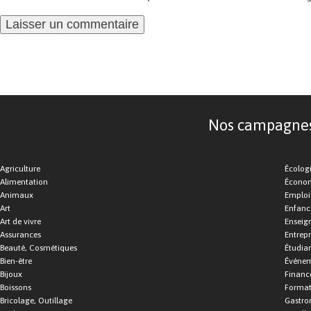
Nos campagnes d
Agriculture
Écolog
Alimentation
Économ
Animaux
Emploi
Art
Enfance
Art de vivre
Enseig
Assurances
Entrepr
Beauté, Cosmétiques
Étudia
Bien-être
Événe
Bijoux
Financ
Boissons
Format
Bricolage, Outillage
Gastro