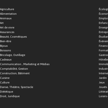
Agriculture
Écolog
Alimentation
Économ
Animaux
Emploi
Art
Enfance
Art de vivre
Enseig
Assurances
Entrepr
Beauté, Cosmétiques
Étudia
Bien-être
Événe
Bijoux
Financ
Boissons
Format
Bricolage, Outillage
Gastro
Cadeaux
Hôtelle
Communication , Marketing et Médias
Immobi
Comptabilité, Gestion
Industr
Construction, Bâtiment
Interne
Cuisine
Jardin
Culture
Jeux
Danse, Théâtre, Spectacle
Jouets
Diététique
Littéra
Droit, Juridique
Loisirs 