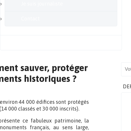
Je suis journaliste
Contact
Blog
ment sauver, protéger
Sear
ents historiques ?
DE
 environ 44 000 édifices sont protégés
4 000 classés et 30 000 inscrits).
présente ce fabuleux patrimoine, la
monuments français, au sens large,