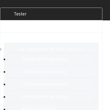
Tester
Commander
Nos offres
Les campagnes RP tout compris
Paroles de dirigeant(e)
L’Action Coup de Poing
L’Action internationale
Mon attachée de presse
MADP + DIRCOM