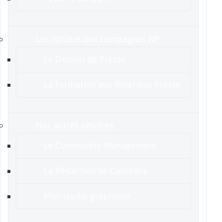
Les options aux campagnes RP
Le Dossier de Presse
La Formation aux Relations Presse
Nos autres services
Le Community Management
La Rédaction de Contenus
Mon studio graphique