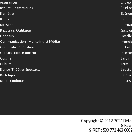
Assurances
Entrepr
Beauté, Cosmétiques
Étudia
Bien-être
Événe
Bijoux
Financ
Boissons
Format
Bricolage, Outillage
Gastro
Cadeaux
Hôtelle
Communication , Marketing et Médias
Immobi
Comptabilité, Gestion
Industr
Construction, Bâtiment
Interne
Cuisine
Jardin
Culture
Jeux
Danse, Théâtre, Spectacle
Jouets
Diététique
Littéra
Droit, Juridique
Loisirs 
Copyright © 2012-2026 Relat
8 Rue
SIRET : 533 772 463 000