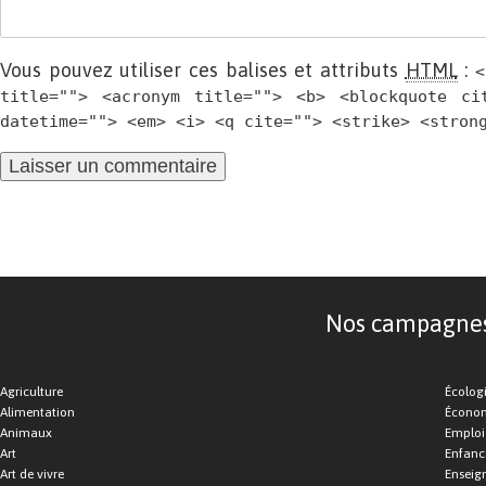
Vous pouvez utiliser ces balises et attributs
HTML
:
<
title=""> <acronym title=""> <b> <blockquote ci
datetime=""> <em> <i> <q cite=""> <strike> <stron
Nos campagnes d
Agriculture
Écolog
Alimentation
Économ
Animaux
Emploi
Art
Enfance
Art de vivre
Enseig