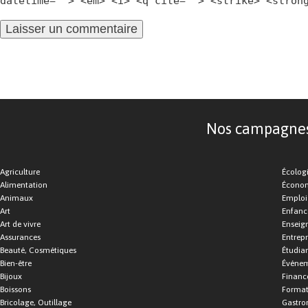
datetime=""> <em> <i> <q cite=""> <strike> <stron
Nos campagnes d
Agriculture
Écolog
Alimentation
Économ
Animaux
Emploi
Art
Enfance
Art de vivre
Enseig
Assurances
Entrepr
Beauté, Cosmétiques
Étudia
Bien-être
Événe
Bijoux
Financ
Boissons
Format
Bricolage, Outillage
Gastro