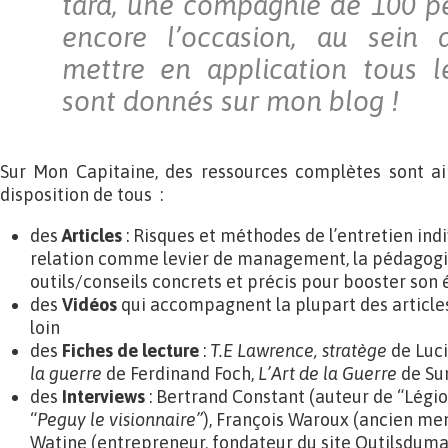
tard, une compagnie de 100 per
encore l’occasion, au sein 
mettre en application tous l
sont donnés sur mon blog !
Sur Mon Capitaine, des ressources complètes sont ai
disposition de tous :
des
Articles
: Risques et méthodes de l’entretien in
relation comme levier de management, la pédagogie
outils/conseils concrets et précis pour booster son é
des
Vidéos
qui accompagnent la plupart des articles
loin
des
Fiches de lecture
:
T.E Lawrence, stratège
de Luci
la guerre
de Ferdinand Foch,
L’Art de la Guerre
de Sun
des
Interviews
: Bertrand Constant (auteur de “Légio
“
Peguy le visionnaire”
), François Waroux (ancien me
Watine (entrepreneur, fondateur du site Outilsdum