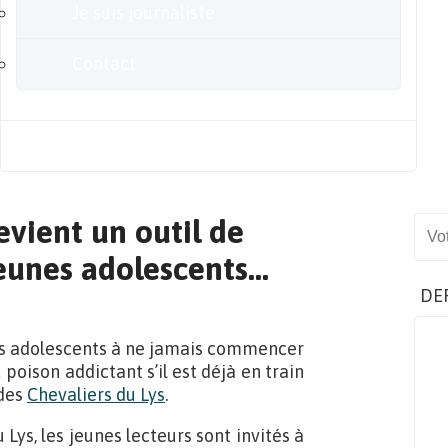
Je suis journaliste
Contact
Blog
evient un outil de
Sear
jeunes adolescents…
DE
unes adolescents à ne jamais commencer
 poison addictant s’il est déjà en train
 des
Chevaliers du Lys
.
Lys, les jeunes lecteurs sont invités à