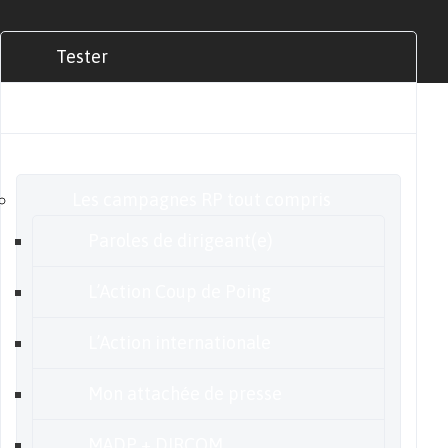
Tester
Commander
Nos offres
Les campagnes RP tout compris
Paroles de dirigeant(e)
L’Action Coup de Poing
L’Action internationale
Mon attachée de presse
MADP + DIRCOM