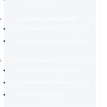
Les options aux campagnes RP
Le Dossier de Presse
La Formation aux Relations Presse
Nos autres services
Le Community Management
La Rédaction de Contenus
Mon studio graphique