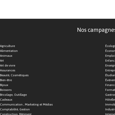
Nos campagnes d
Agriculture
Écolog
Alimentation
Économ
Animaux
Emploi
Art
Enfance
Art de vivre
Enseig
Assurances
Entrepr
Beauté, Cosmétiques
Étudia
Bien-être
Événe
Bijoux
Financ
Boissons
Format
Bricolage, Outillage
Gastro
Cadeaux
Hôtelle
Communication , Marketing et Médias
Immobi
Comptabilité, Gestion
Industr
Construction, Bâtiment
Interne