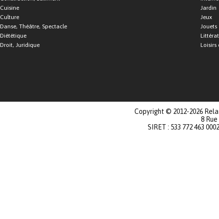
Cuisine
Jardin
Culture
Jeux
Danse, Théâtre, Spectacle
Jouets
Diététique
Littéra
Droit, Juridique
Loisirs 
Copyright © 2012-2026 Relat
8 Rue
SIRET : 533 772 463 000