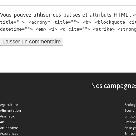
Vous pouvez utiliser ces balises et attributs
HTML
:
<
title=""> <acronym title=""> <b> <blockquote ci
datetime=""> <em> <i> <q cite=""> <strike> <stron
Nos campagnes d
Agriculture
Écolog
Alimentation
Économ
Animaux
Emploi
Art
Enfance
Art de vivre
Enseig
Assurances
Entrepr