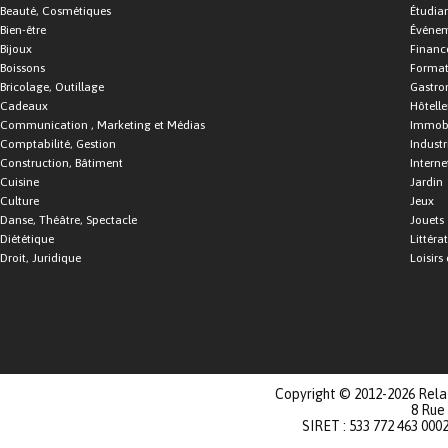
Beauté, Cosmétiques
Étudia
Bien-être
Événe
Bijoux
Financ
Boissons
Format
Bricolage, Outillage
Gastro
Cadeaux
Hôtelle
Communication , Marketing et Médias
Immobi
Comptabilité, Gestion
Industr
Construction, Bâtiment
Interne
Cuisine
Jardin
Culture
Jeux
Danse, Théâtre, Spectacle
Jouets
Diététique
Littéra
Droit, Juridique
Loisirs 
Copyright © 2012-2026 Relat
8 Rue
SIRET : 533 772 463 000